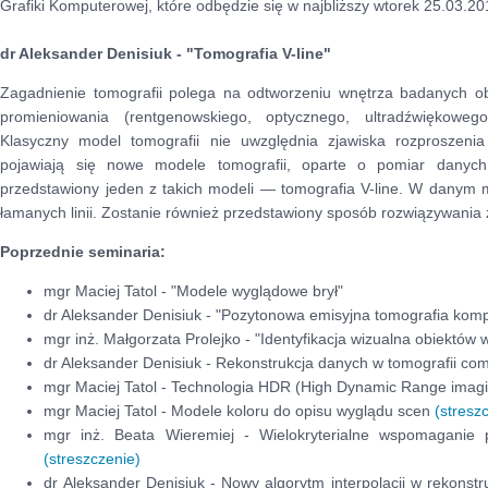
Grafiki Komputerowej, które odbędzie się w najbliższy wtorek 25.03.2
dr Aleksander Denisiuk - "Tomografia V-line"
Zagadnienie tomografii polega na odtworzeniu wnętrza badanych o
promieniowania (rentgenowskiego, optycznego, ultradźwiękowego
Klasyczny model tomografii nie uwzględnia zjawiska rozproszeni
pojawiają się nowe modele tomografii, oparte o pomiar danych
przedstawiony jeden z takich modeli — tomografia V-line. W danym
łamanych linii. Zostanie również przedstawiony sposób rozwiązywania 
Poprzednie seminaria:
mgr Maciej Tatol - "Modele wyglądowe brył"
dr Aleksander Denisiuk - "Pozytonowa emisyjna tomografia kom
mgr inż. Małgorzata Prolejko - "Identyfikacja wizualna obiektów
dr Aleksander Denisiuk - Rekonstrukcja danych w tomografii co
mgr Maciej Tatol - Technologia HDR (High Dynamic Range imag
mgr Maciej Tatol - Modele koloru do opisu wyglądu scen
(stresz
mgr inż. Beata Wieremiej - Wielokryterialne wspomaganie 
(streszczenie)
dr Aleksander Denisiuk - Nowy algorytm interpolacji w rekonstr