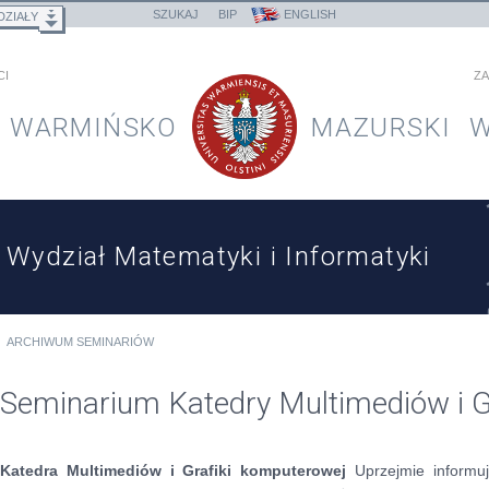
SZUKAJ
BIP
ENGLISH
DZIAŁY
CI
ZA
WARMIŃSKO
MAZURSKI
W
Wydział Matematyki i Informatyki
ARCHIWUM SEMINARIÓW
Seminarium Katedry Multimediów i G
Katedra Multimediów i Grafiki komputerowej
Uprzejmie informu