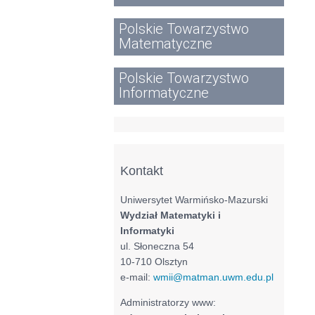
Polskie Towarzystwo
Matematyczne
Polskie Towarzystwo
Informatyczne
Kontakt
Uniwersytet Warmińsko-Mazurski
Wydział Matematyki i
Informatyki
ul. Słoneczna 54
10-710 Olsztyn
e-mail:
wmii@matman.uwm.edu.pl
Administratorzy www: