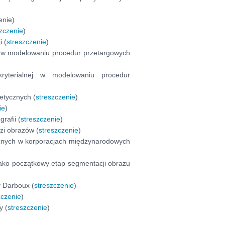
enie)
szczenie
)
i (
streszczenie
)
ej w modelowaniu procedur przetargowych
kryterialnej w modelowaniu procedur
getycznych (
streszczenie
)
ie
)
rafii (
streszczenie
)
zi obrazów (
streszczenie
)
cznych w korporacjach międzynarodowych
jako początkowy etap segmentacji obrazu
y Darboux (
streszczenie
)
zczenie
)
y (
streszczenie
)