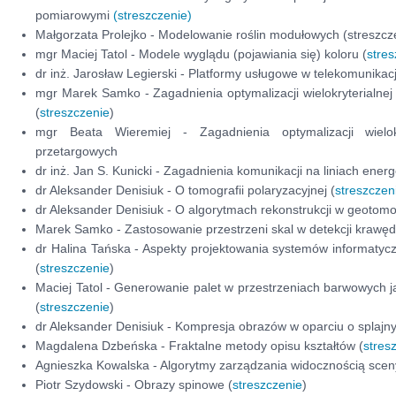
pomiarowymi
(streszczenie)
Małgorzata Prolejko - Modelowanie roślin modułowych (streszcz
mgr Maciej Tatol - Modele wyglądu (pojawiania się) koloru (
stre
dr inż. Jarosław Legierski - Platformy usługowe w telekomunikacj
mgr Marek Samko - Zagadnienia optymalizacji wielokryterialn
(
streszczenie
)
mgr Beata Wieremiej - Zagadnienia optymalizacji wielo
przetargowych
dr inż. Jan S. Kunicki - Zagadnienia komunikacji na liniach ener
dr Aleksander Denisiuk - O tomografii polaryzacyjnej (
streszczen
dr Aleksander Denisiuk - O algorytmach rekonstrukcji w geotomog
Marek Samko - Zastosowanie przestrzeni skal w detekcji krawęd
dr Halina Tańska - Aspekty projektowania systemów informaty
(
streszczenie
)
Maciej Tatol - Generowanie palet w przestrzeniach barwowych 
(
streszczenie
)
dr Aleksander Denisiuk - Kompresja obrazów w oparciu o splajn
Magdalena Dzbeńska - Fraktalne metody opisu kształtów (
stres
Agnieszka Kowalska - Algorytmy zarządzania widocznością scen
Piotr Szydowski - Obrazy spinowe (
streszczenie
)