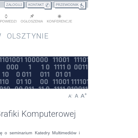
ZALOGUJ
KONTAKT
PRZEWODNIK
POWIEDZI
OGŁOSZENIA
KONFERENCJE
 OLSZTYNIE
+
A
-
A
A
rafiki Komputerowej
ję o seminarium Katedry Multimediów i