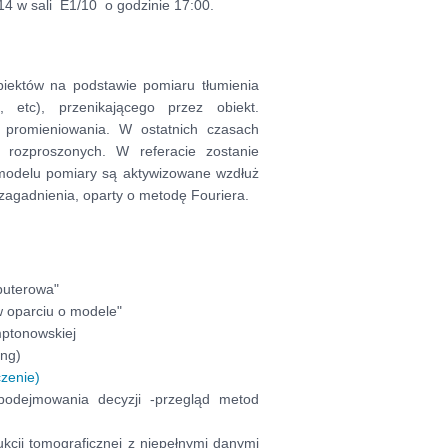
014 w sali E1/10 o godzinie 17:00.
biektów na podstawie pomiaru tłumienia
, etc), przenikającego przez obiekt.
a promieniowania. W ostatnich czasach
 rozproszonych. W referacie zostanie
 modelu pomiary są aktywizowane wzdłuż
zagadnienia, oparty o metodę Fouriera.
puterowa"
 w oparciu o modele"
mptonowskiej
ing)
czenie)
podejmowania decyzji -przegląd metod
ukcji tomograficznej z niepełnymi danymi