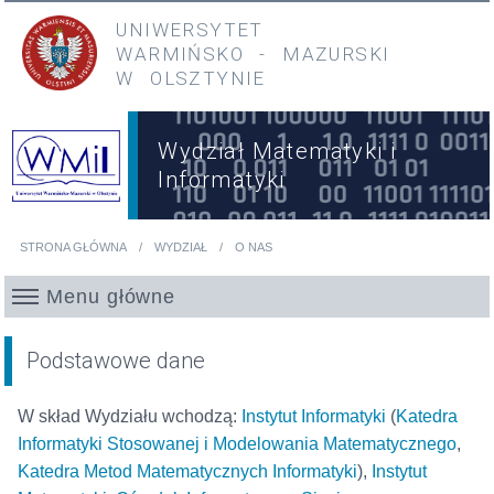
Przejdź do treści
Przejdź do menu głównego
UNIWERSYTET
WARMIŃSKO
-
MAZURSKI
W OLSZTYNIE
Wydział Matematyki i
Informatyki
STRONA GŁÓWNA
WYDZIAŁ
O NAS
Jesteś tutaj
Menu główne
Podstawowe dane
W skład Wydziału wchodzą:
Instytut Informatyki
(
Katedra
Informatyki Stosowanej i Modelowania Matematycznego
,
Katedra Metod Matematycznych Informatyki
),
Instytut