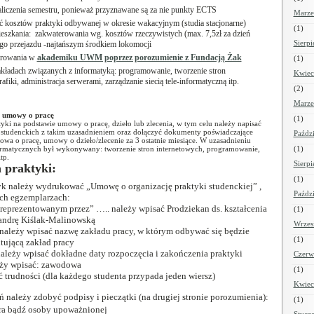
aliczenia semestru, ponieważ przyznawane są za nie punkty ECTS
Marze
ć kosztów praktyki odbywanej w okresie wakacyjnym (studia stacjonarne)
(1)
ieszkania: zakwaterowania wg. kosztów rzeczywistych (max. 7,5zł za dzień
Sierp
ego przejazdu -najtańszym środkiem lokomocji
terowania w
akademiku UWM poprzez porozumienie z Fundacją Żak
(1)
akładach związanych z informatyką: programowanie, tworzenie stron
Kwiec
afiki, administracja serwerami, zarządzanie siecią tele-informatyczną itp.
(2)
Marze
ie umowy o pracę
(1)
ktyki na podstawie umowy o pracę, dzieło lub zlecenia, w tym celu należy napisać
 studenckich z takim uzasadnieniem oraz dołączyć dokumenty poświadczające
Paźdz
a o pracę, umowy o dzieło/zlecenie za 3 ostatnie miesiące. W uzasadnieniu
formatycznych był wykonywany: tworzenie stron internetowych, programowanie,
(1)
tp.
Sierp
 praktyki:
(1)
yk należy wydrukować „Umowę o organizację praktyki studenckiej” ,
Paźdz
óch egzemplarzach:
 reprezentowanym przez” ….. należy wpisać Prodziekan ds. kształcenia
(1)
sandrę Kiślak-Malinowską
Wrzes
należy wpisać nazwę zakładu pracy, w którym odbywać się będzie
(1)
tującą zakład pracy
ależy wpisać dokładne daty rozpoczęcia i zakończenia praktyki
Czerw
leży wpisać: zawodowa
(1)
ć trudności (dla każdego studenta przypada jeden wiersz)
Kwiec
należy zdobyć podpisy i pieczątki (na drugiej stronie porozumienia):
(1)
ora bądź osoby upoważnionej