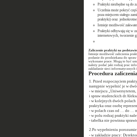
Praktyki niezbędne są do z
Uczelnia może pokryć częś
poza miejscem stałego zam
praktyki) oraz jednokrotn
Istnieje możliwość zakwa
Praktyki odbywają się w z
internetowych, tworzenie gr
Zaliczenie praktyki na podstaw
Istnieje możliwość zaliczenia pra
podanie do prodziekana do spraw
wykonane prace. Mogą to być umow
należy podać jaki rodzaj prac in
zakładanie sieci informatycznych i
Procedura zaliczenia
1. Przed rozpoczęciem prakt
następnie wypełnić je w dw
- w miejscu „Uniwersytetem,
i spraw studenckich dr Alek
- w kolejnych dwóch polach 
praktyka oraz osobę reprezen
- w polach czas od … do … n
- w polu rodzaj praktyki na
- tabelka nie powinna sprawi
2.Po wypełnieniu porozumień 
- w zakładzie pracy: Dyrekt