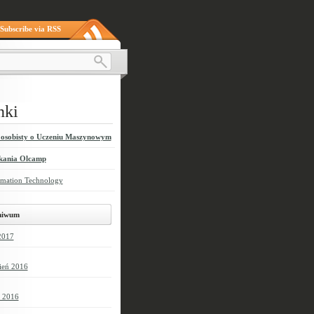
Subscribe via RSS
nki
 osobisty o Uczeniu Maszynowym
kania Olcamp
rmation Technology
hiwum
2017
ień 2016
c 2016