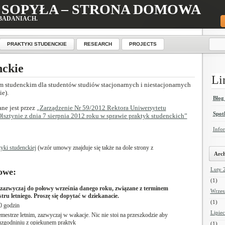
 SOPYŁA – STRONA DOMOWA
BADANIACH.
PRAKTYKI STUDENCKIE
RESEARCH
PROJECTS
nckie
Li
 studenckim dla studentów studiów stacjonarnych i niestacjonarnych
ie).
Blog
ne jest przez
„Zarządzenie Nr 59/2012 Rektora Uniwersytetu
Spot
ztynie z dnia 7 sierpnia 2012 roku w sprawie praktyk studenckich”
Info
yki studenckiej
(wzór umowy znajduje się także na dole strony z
Arc
Luty 
owe:
(1)
 zazwyczaj do połowy września danego roku, związane z terminem
Wrzes
stru letniego. Proszę się dopytać w dziekanacie.
(1)
0 godzin
Lipie
mestrze letnim, zazwyczaj w wakacje. Nic nie stoi na przeszkodzie aby
 uzgodniniu z opiekunem praktyk
(1)