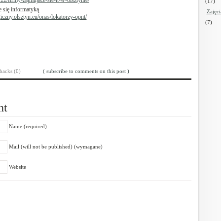
/22/firmy-zajmujace-sie-it-w-olsztynie/
(17)
 się informatyką
Zajęci
czny.olsztyn.eu/onas/lokatorzy-opnt/
(7)
backs (0)
( subscribe to comments on this post )
nt
Name (required)
Mail (will not be published) (wymagane)
Website