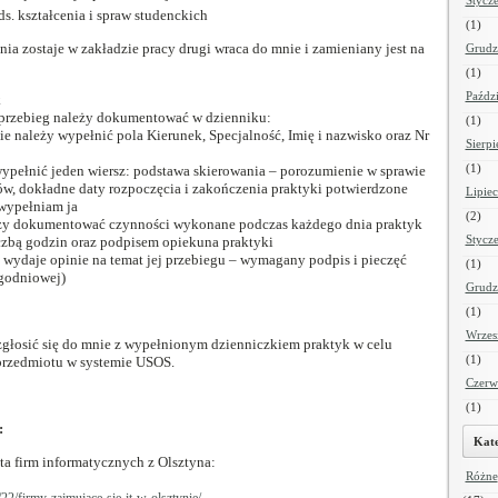
Stycz
ds. kształcenia i spraw studenckich
(1)
a zostaje w zakładzie pracy drugi wraca do mnie i zamieniany jest na
Grudz
(1)
Paźdz
k
 przebieg należy dokumentować w dzienniku:
(1)
nie należy wypełnić pola Kierunek, Specjalność, Imię i nazwisko oraz Nr
Sierp
(1)
 wypełnić jeden wiersz: podstawa skierowania – porozumienie w sprawie
tów, dokładne daty rozpoczęcia i zakończenia praktyki potwierdzone
Lipie
 wypełniam ja
(2)
leży dokumentować czynności wykonane podczas każdego dnia praktyk
Stycz
iczbą godzin oraz podpisem opiekuna praktyki
 wydaje opinie na temat jej przebiegu – wymagany podpis i pieczęć
(1)
ygodniowej)
Grudz
(1)
Wrzes
zgłosić się do mnie z wypełnionym dzienniczkiem praktyk w celu
(1)
 przedmiotu w systemie USOS.
Czerw
(1)
:
Kate
ta firm informatycznych z Olsztyna:
Różne