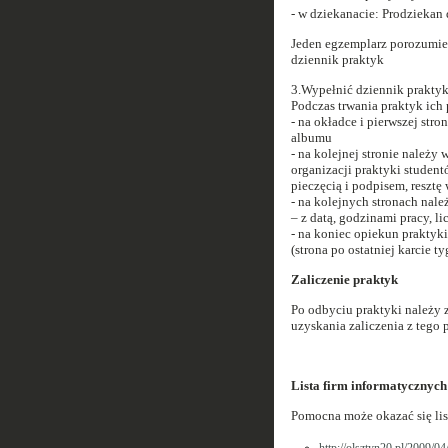
- w dziekanacie: Prodziekan 
Jeden egzemplarz porozumieni
dziennik praktyk
3.Wypełnić dziennik prakty
Podczas trwania praktyk ich
- na okładce i pierwszej stro
albumu
- na kolejnej stronie należy
organizacji praktyki studen
pieczęcią i podpisem, resztę
- na kolejnych stronach na
– z datą, godzinami pracy, l
- na koniec opiekun praktyki
(strona po ostatniej karcie t
Zaliczenie praktyk
Po odbyciu praktyki należy 
uzyskania zaliczenia z tego
Lista firm informatycznych
Pomocna może okazać się lis