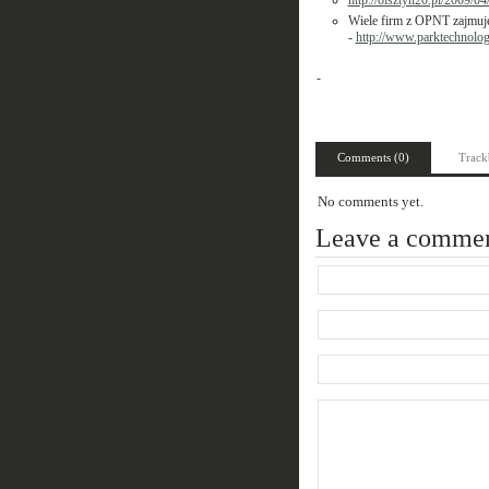
http://olsztyn20.pl/2009/04
Wiele firm z OPNT zajmuje
-
http://www.parktechnologi
Comments (0)
Track
No comments yet.
Leave a comme