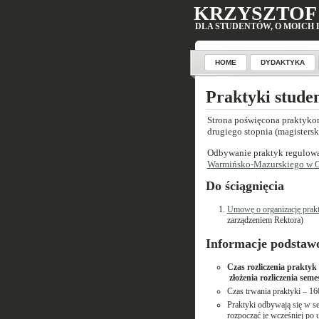
KRZYSZTOF
DLA STUDENTÓW, O MOICH 
HOME
DYDAKTYKA
KONTAKT
O MNIE
Praktyki stude
Strona poświęcona praktykom
drugiego stopnia (magistersk
Odbywanie praktyk regulowa
Warmińsko-Mazurskiego w Ols
Do ściągnięcia
Umowę o organizację prakt
zarządzeniem Rektora)
Informacje podstaw
Czas rozliczenia praktyk
złożenia rozliczenia seme
Czas trwania praktyki – 16
Praktyki odbywają się w se
rozpocząć je wcześniej po