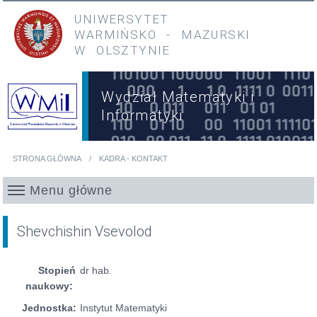
Przejdź do treści
Przejdź do menu głównego
UNIWERSYTET
WARMIŃSKO
-
MAZURSKI
W OLSZTYNIE
Wydział Matematyki i
Informatyki
STRONA GŁÓWNA
KADRA - KONTAKT
Jesteś tutaj
Menu główne
Shevchishin Vsevolod
Stopień
dr hab.
naukowy:
Jednostka:
Instytut Matematyki