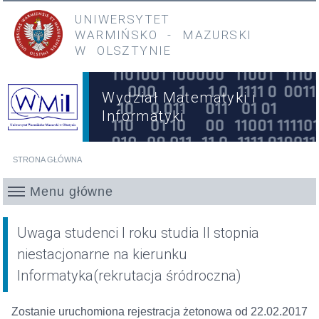
Przejdź do treści
Przejdź do menu głównego
UNIWERSYTET
WARMIŃSKO
-
MAZURSKI
W OLSZTYNIE
Wydział Matematyki i
Informatyki
STRONA GŁÓWNA
Jesteś tutaj
Menu główne
Uwaga studenci I roku studia II stopnia
niestacjonarne na kierunku
Informatyka(rekrutacja śródroczna)
Zostanie uruchomiona rejestracja żetonowa od 22.02.2017