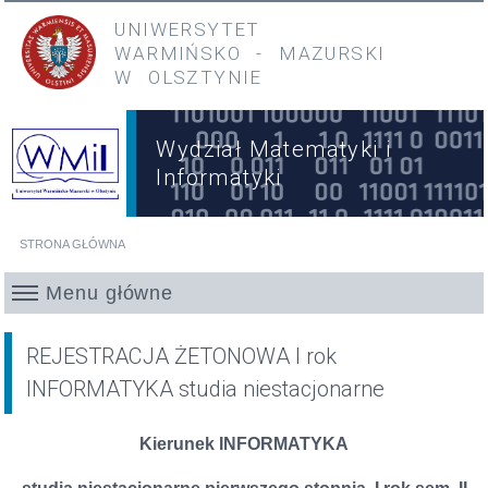
Przejdź do treści
Przejdź do menu głównego
UNIWERSYTET
WARMIŃSKO
-
MAZURSKI
W OLSZTYNIE
Wydział Matematyki i
Informatyki
STRONA GŁÓWNA
Jesteś tutaj
Menu główne
REJESTRACJA ŻETONOWA I rok
INFORMATYKA studia niestacjonarne
Kierunek INFORMATYKA