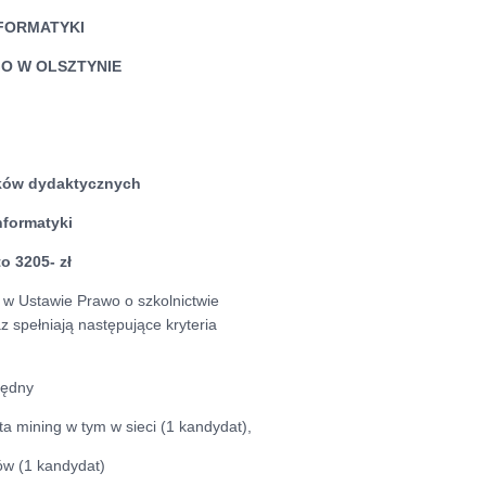
NFORMATYKI
O W OLSZTYNIE
ików dydaktycznych
formatyki
o 3205- zł
 w Ustawie Prawo o szkolnictwie
az spełniają następujące kryteria
zędny
a mining w tym w sieci (1 kandydat),
ów (1 kandydat)