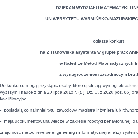
DZIEKAN WYDZIAŁU MATEMATYKI I I
UNIWERSYTETU WARMIŃSKO-MAZURSKIEG
ogłasza konkurs
na 2 stanowiska asystenta w grupie pracown
w Katedrze Metod Matematycznych In
z wynagrodzeniem zasadniczym brutt
Do konkursu mogą przystąpić osoby, które spełniają wymogi określone
wyższym i nauce z dnia 20 lipca 2018 r. (t. j. Dz. U. z 2020 poz. 85) or
kwalifikacyjne:
- posiadają co najmniej tytuł zawodowy magistra inżyniera lub równor
- mają udokumentowaną wiedzę w zakresie robotyki behavioralnej, dat
znajomość metod reverse engineering i informatycznej analizy system