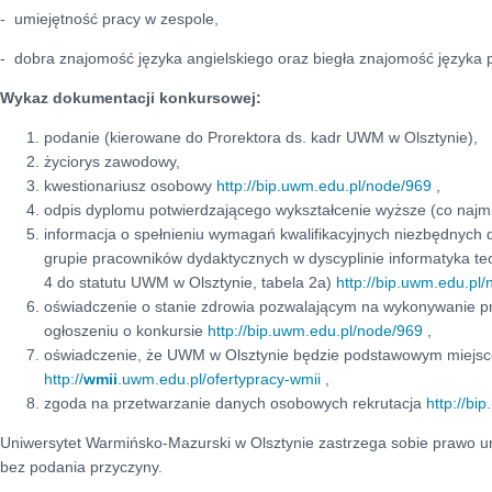
- umiejętność pracy w zespole,
- dobra znajomość języka angielskiego oraz biegła znajomość języka
Wykaz dokumentacji konkursowej:
podanie (kierowane do Prorektora ds. kadr UWM w Olsztynie),
życiorys zawodowy,
kwestionariusz osobowy
http://bip.uwm.edu.pl/node/969
,
odpis dyplomu potwierdzającego wykształcenie wyższe (co najmni
informacja o spełnieniu wymagań kwalifikacyjnych niezbędnych
grupie pracowników dydaktycznych w dyscyplinie informatyka tec
4 do statutu UWM w Olsztynie, tabela 2a)
http://bip.uwm.edu.pl
oświadczenie o stanie zdrowia pozwalającym na wykonywanie p
ogłoszeniu o konkursie
http://bip.uwm.edu.pl/node/969
,
oświadczenie, że UWM w Olsztynie będzie podstawowym miejs
http://
wmii
.uwm.edu.pl/oferty
pracy
-
wmii
,
zgoda na przetwarzanie danych osobowych rekrutacja
http://bi
Uniwersytet Warmińsko-Mazurski w Olsztynie zastrzega sobie prawo u
bez podania przyczyny.