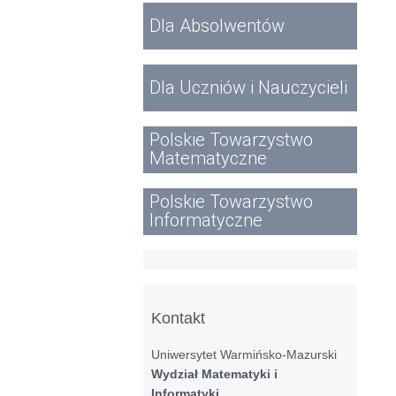
Dla Absolwentów
Dla Uczniów i Nauczycieli
Polskie Towarzystwo
Matematyczne
Polskie Towarzystwo
Informatyczne
Kontakt
Uniwersytet Warmińsko-Mazurski
Wydział Matematyki i
Informatyki