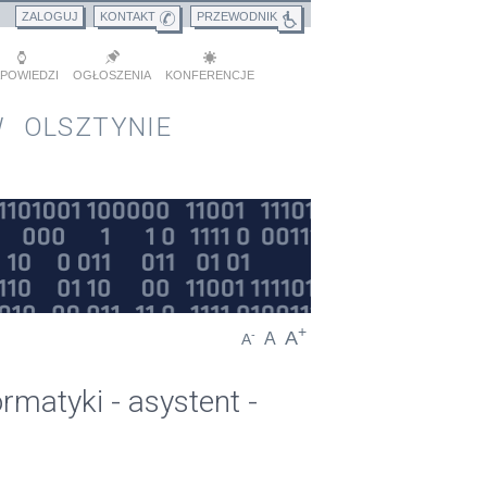
ZALOGUJ
KONTAKT
PRZEWODNIK
POWIEDZI
OGŁOSZENIA
KONFERENCJE
 OLSZTYNIE
+
A
-
A
A
matyki - asystent -