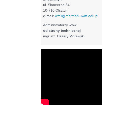
ul. Słoneczna 54
10-710 Olsztyn
e-mail:
wmii@matman.uwm.edu.pl
Administratorzy www:
od strony technicznej
mgr inż. Cezary Morawski
Filmy