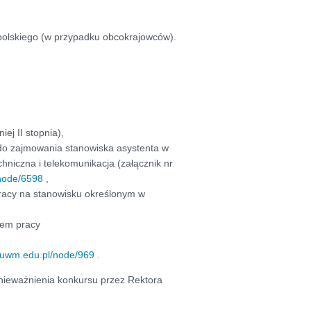
 polskiego (w przypadku obcokrajowców).
ej II stopnia),
 do zajmowania stanowiska asystenta w
hniczna i telekomunikacja (załącznik nr
/node/6598
,
racy na stanowisku określonym w
cem pracy
p.uwm.edu.pl/node/969
.
nieważnienia konkursu przez Rektora