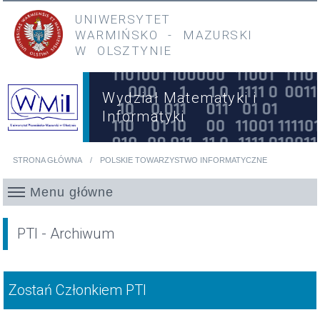
Przejdź do treści
Przejdź do menu głównego
UNIWERSYTET
WARMIŃSKO
-
MAZURSKI
W OLSZTYNIE
Wydział Matematyki i
Informatyki
STRONA GŁÓWNA
POLSKIE TOWARZYSTWO INFORMATYCZNE
Jesteś tutaj
Menu główne
PTI - Archiwum
Zostań Członkiem PTI