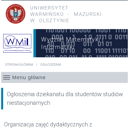
Przejdź do treści
Przejdź do menu głównego
UNIWERSYTET
WARMIŃSKO
-
MAZURSKI
W OLSZTYNIE
Wydział Matematyki i
Informatyki
STRONA GŁÓWNA
OGŁOSZENIA
Jesteś tutaj
Menu główne
Ogłoszenia dziekanatu dla studentów studiów
niestacjonarnych
Organizacja zajęć dydaktycznych z