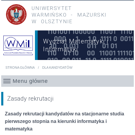
Przejdź do treści
Przejdź do menu głównego
UNIWERSYTET
WARMIŃSKO
-
MAZURSKI
W OLSZTYNIE
Wydział Matematyki i
Informatyki
STRONA GŁÓWNA
DLA KANDYDATÓW
Jesteś tutaj
Menu główne
Zasady rekrutacji
Zasady rekrutacji kandydatów na stacjonarne studia
pierwszego stopnia na kierunki informatyka i
matematyka