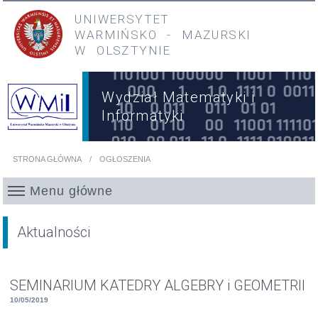
Przejdź do treści
Przejdź do menu głównego
UNIWERSYTET
WARMIŃSKO
-
MAZURSKI
W OLSZTYNIE
Wydział Matematyki i
Informatyki
STRONA GŁÓWNA
OGŁOSZENIA
Jesteś tutaj
Menu główne
Aktualności
SEMINARIUM KATEDRY ALGEBRY i GEOMETRII
10/05/2019