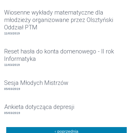
Wiosenne wykłady matematyczne dla
młodzieży organizowane przez Olsztyński
Oddział PTM
11/03/2019
Reset hasła do konta domenowego - II rok
Informatyka
11/03/2019
Sesja Młodych Mistrzów
05/03/2019
Ankieta dotycząca depresji
05/03/2019
Strony
‹ poprzednia