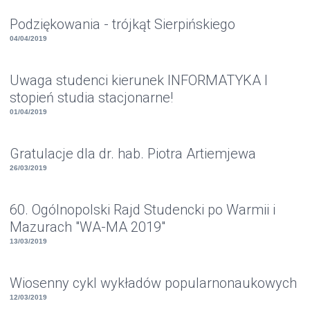
Podziękowania - trójkąt Sierpińskiego
04/04/2019
Uwaga studenci kierunek INFORMATYKA I
stopień studia stacjonarne!
01/04/2019
Gratulacje dla dr. hab. Piotra Artiemjewa
26/03/2019
60. Ogólnopolski Rajd Studencki po Warmii i
Mazurach "WA-MA 2019"
13/03/2019
Wiosenny cykl wykładów popularnonaukowych
12/03/2019