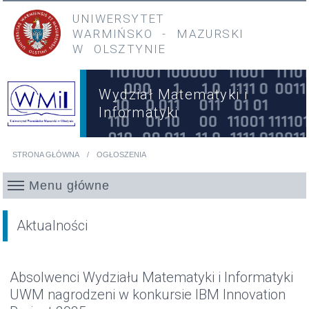
Przejdź do treści
Przejdź do menu głównego
UNIWERSYTET
WARMIŃSKO
-
MAZURSKI
W OLSZTYNIE
Wydział Matematyki i
Informatyki
STRONA GŁÓWNA
OGŁOSZENIA
Jesteś tutaj
Menu główne
Aktualności
Absolwenci Wydziału Matematyki i Informatyki
UWM nagrodzeni w konkursie IBM Innovation