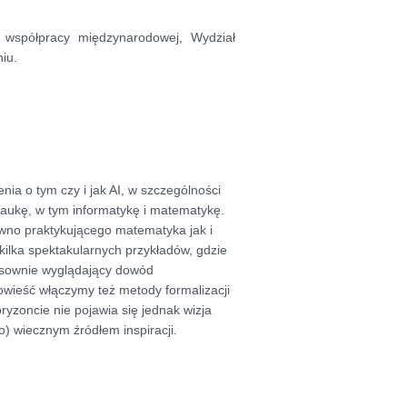
i współpracy międzynarodowej, Wydział
iu.
enia o tym czy i jak AI, w szczególności
naukę, w tym informatykę i matematykę.
ówno praktykującego matematyka jak i
ilka spektakularnych przykładów, gdzie
nsownie wyglądający dowód
owieść włączymy też metody formalizacji
zoncie nie pojawia się jednak wizja
o) wiecznym źródłem inspiracji.