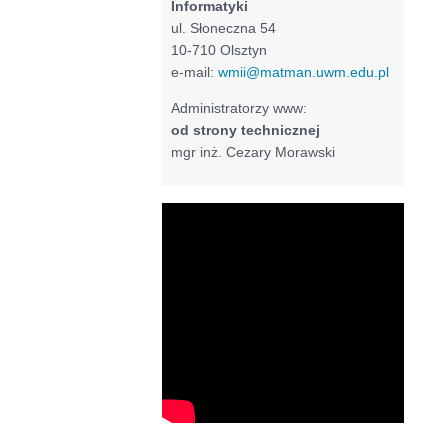
Informatyki
ul. Słoneczna 54
10-710 Olsztyn
e-mail:
wmii@matman.uwm.edu.pl
Administratorzy www:
od strony technicznej
mgr inż. Cezary Morawski
Filmy