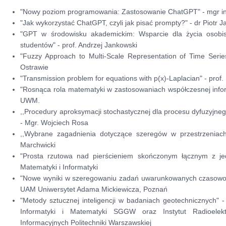
"Nowy poziom programowania: Zastosowanie ChatGPT" - mgr inż
"Jak wykorzystać ChatGPT, czyli jak pisać prompty?" - dr Piotr J
"GPT w środowisku akademickim: Wsparcie dla życia osobi
studentów" - prof. Andrzej Jankowski
"Fuzzy Approach to Multi-Scale Representation of Time Series"
Ostrawie
"Transmission problem for equations with p(x)-Laplacian" - prof.
"
Rosnąca rola matematyki w zastosowaniach współczesnej infor
UWM.
,,Procedury aproksymacji stochastycznej dla procesu dyfuzyjn
-
Mgr. Wojciech Rosa
,,Wybrane zagadnienia dotyczące szeregów w przestrzeniac
Marchwicki
"Prosta rzutowa nad pierścieniem skończonym łącznym z je
Matematyki i Informatyki
"Nowe wyniki w szeregowaniu zadań uwarunkowanych czasowo" -
UAM Uniwersytet Adama Mickiewicza, Poznań
"Metody sztucznej inteligencji w badaniach geotechnicznych" - 
Informatyki i Matematyki SGGW oraz Instytut Radioelektr
Informacyjnych Politechniki Warszawskiej