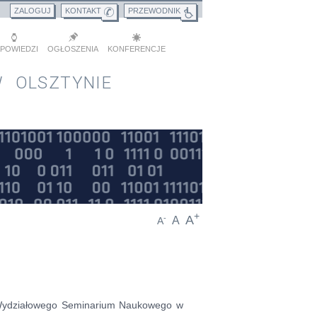
ZALOGUJ
KONTAKT
PRZEWODNIK
POWIEDZI
OGŁOSZENIA
KONFERENCJE
 OLSZTYNIE
+
A
-
A
A
Wydziałowego Seminarium Naukowego w