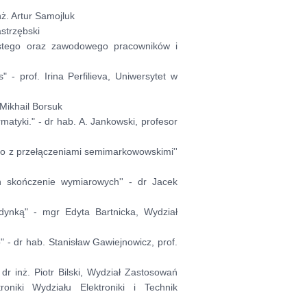
. Artur Samojluk
astrzębski
stego oraz zawodowego pracowników i
 - prof. Irina Perfilieva, Uniwersytet w
 Mikhail Borsuk
matyki." -
dr hab. A. Jankowski, profesor
ego z przełączeniami semimarkowowskimi
''
h skończenie
wymiarowych'' - dr Jacek
dynką"
- m
gr Edyta Bartnicka, Wydział
 dr hab. Stanisław Gawiejnowicz, prof.
dr inż. Piotr Bilski, Wydział Zastosowań
oniki Wydziału Elektroniki i Technik