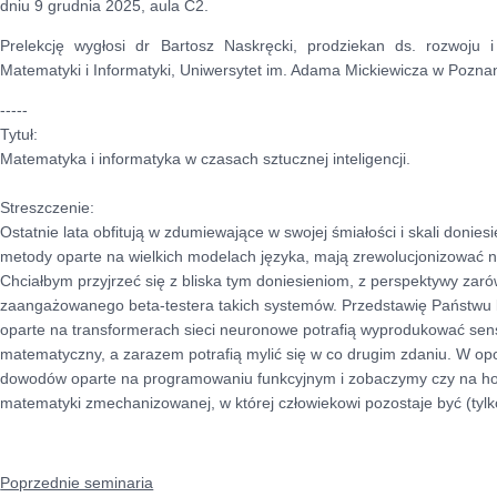
dniu 9 grudnia 2025, aula C2.
Prelekcję wygłosi dr Bartosz Naskręcki, prodziekan ds. rozwoju 
Matematyki i Informatyki, Uniwersytet im. Adama Mickiewicza w Poznan
-----
Tytuł:
Matematyka i informatyka w czasach sztucznej inteligencji.
Streszczenie:
Ostatnie lata obfitują w zdumiewające w swojej śmiałości i skali doniesi
metody oparte na wielkich modelach języka, mają zrewolucjonizować 
Chciałbym przyjrzeć się z bliska tym doniesieniom, z perspektywy zar
zaangażowanego beta-testera takich systemów. Przedstawię Państwu k
oparte na transformerach sieci neuronowe potrafią wyprodukować se
matematyczny, a zarazem potrafią mylić się w co drugim zdaniu. W op
dowodów oparte na programowaniu funkcyjnym i zobaczymy czy na hory
matematyki zmechanizowanej, w której człowiekowi pozostaje być (tylk
Poprzednie seminaria