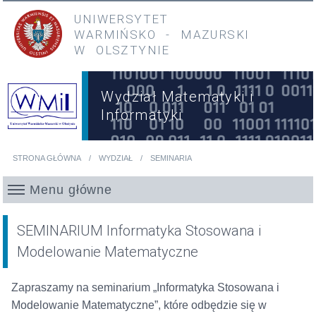
Przejdź do treści
Przejdź do menu głównego
UNIWERSYTET
WARMIŃSKO
-
MAZURSKI
W OLSZTYNIE
Wydział Matematyki i
Informatyki
STRONA GŁÓWNA
WYDZIAŁ
SEMINARIA
Jesteś tutaj
Menu główne
SEMINARIUM Informatyka Stosowana i
Modelowanie Matematyczne
Zapraszamy na seminarium „Informatyka Stosowana i
Modelowanie Matematyczne”, które odbędzie się w