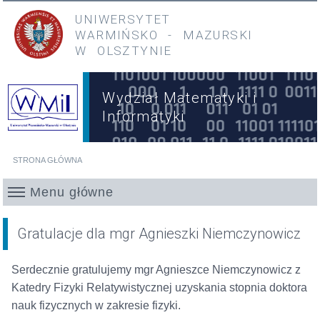
Przejdź do treści
Przejdź do menu głównego
UNIWERSYTET
WARMIŃSKO
-
MAZURSKI
W OLSZTYNIE
Wydział Matematyki i
Informatyki
STRONA GŁÓWNA
Jesteś tutaj
Menu główne
Gratulacje dla mgr Agnieszki Niemczynowicz
Serdecznie gratulujemy mgr Agnieszce Niemczynowicz z
Katedry Fizyki Relatywistycznej uzyskania stopnia doktora
nauk fizycznych w zakresie fizyki.