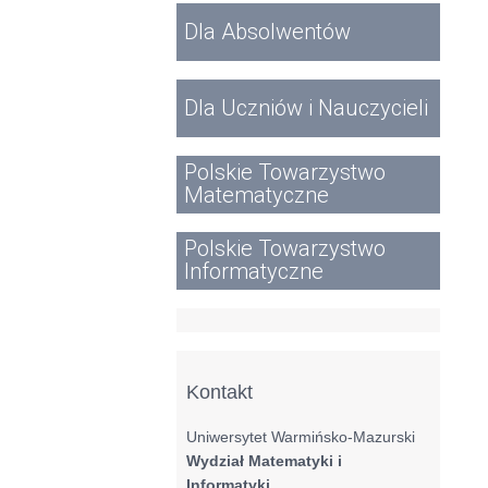
Dla Absolwentów
Dla Uczniów i Nauczycieli
Polskie Towarzystwo
Matematyczne
Polskie Towarzystwo
Informatyczne
Kontakt
Uniwersytet Warmińsko-Mazurski
Wydział Matematyki i
Informatyki