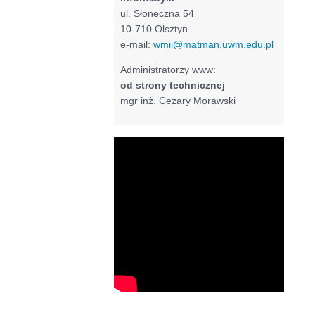
ul. Słoneczna 54
10-710 Olsztyn
e-mail:
wmii@matman.uwm.edu.pl
Administratorzy www:
od strony technicznej
mgr inż. Cezary Morawski
Filmy