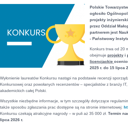
Polskie Towarzystw
ogłosiło Ogólnopol
projekty inżyniersk
przez Oddział Małop
partnerem jest Na
- Państwowy Instyt
Konkurs trwa od 20 m
obejmuje
projekty
i
licencjackie
ocenio
2025 r. do 15 lipca 2
Wyłonienie laureatów Konkursu nastąpi na podstawie recenzji sporząd
Konkursowej oraz powołanych recenzentów – specjalistów z branży IT
akademickich całej Polski.
Wszystkie niezbędne informacje, w tym szczegóły dotyczące regulami
także sposobu zgłaszania prac dostępne są na stronie internetowej:
ht
Konkursu czekają atrakcyjne nagrody – w puli aż 35 000 zł.
Termin na
lipca 2026 r.