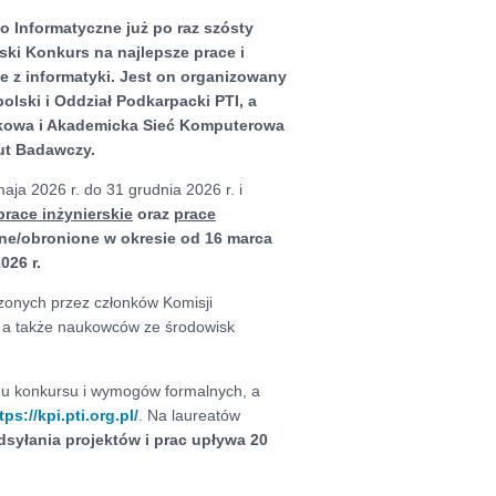
o Informatyczne już po raz szósty
ski Konkurs na najlepsze prace i
ie z informatyki. Jest on organizowany
olski i Oddział Podkarpacki PTI, a
ukowa i Akademicka Sieć Komputerowa
ut Badawczy.
aja 2026 r. do 31 grudnia 2026 r. i
prace inżynierskie
oraz
prace
ne/obronione w okresie od 16 marca
026 r.
zonych przez członków Komisji
, a także naukowców ze środowisk
nu konkursu i wymogów formalnych, a
tps://kpi.pti.org.pl/
. Na laureatów
dsyłania projektów i prac upływa 20