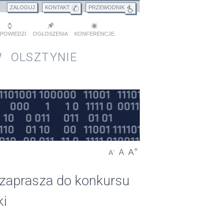
ZALOGUJ
KONTAKT
PRZEWODNIK
POWIEDZI
OGŁOSZENIA
KONFERENCJE
 OLSZTYNIE
+
A
-
A
A
 zaprasza do konkursu
ki