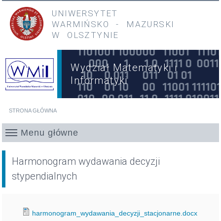
Przejdź do treści
Przejdź do menu głównego
UNIWERSYTET
WARMIŃSKO
-
MAZURSKI
W OLSZTYNIE
Wydział Matematyki i
Informatyki
STRONA GŁÓWNA
Jesteś tutaj
Menu główne
Harmonogram wydawania decyzji
stypendialnych
harmonogram_wydawania_decyzji_stacjonarne.docx