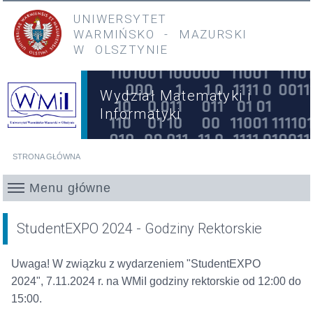
Przejdź do treści
Przejdź do menu głównego
UNIWERSYTET
WARMIŃSKO
-
MAZURSKI
W OLSZTYNIE
Wydział Matematyki i
Informatyki
STRONA GŁÓWNA
Jesteś tutaj
Menu główne
StudentEXPO 2024 - Godziny Rektorskie
Uwaga! W związku z wydarzeniem "StudentEXPO
2024", 7.11.2024 r. na WMiI godziny rektorskie od 12:00 do
15:00.